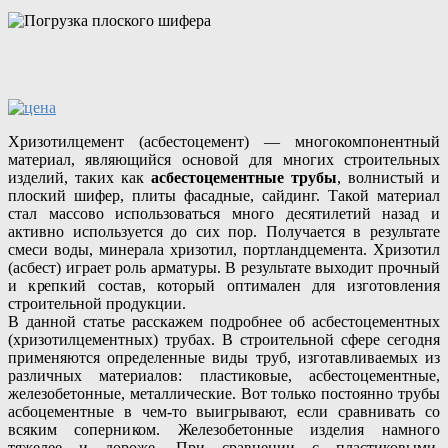
Хризотилцемент (асбестоцемент) — многокомпонентный
материал, являющийся основой для многих строительных
изделий, таких как
асбестоцементные трубы
, волнистый и
плоский шифер, плиты фасадные, сайдинг. Такой материал
стал массово использоваться много десятилетий назад и
активно используется до сих пор. Получается в результате
смеси воды, минерала хризотил, портландцемента. Хризотил
(асбест) играет роль арматуры. В результате выходит прочный
и крепкий состав, который оптимален для изготовления
строительной продукции.
В данной статье расскажем подробнее об асбестоцементных
(хризотилцементных) трубах. В строительной сфере сегодня
применяются определенные виды труб, изготавливаемых из
различных материалов: пластиковые, асбестоцементные,
железобетонные, металлические. Вот только постоянно трубы
асбоцементные в чем-то выигрывают, если сравнивать со
всяким соперником. Железобетонные изделия намного
тяжелее и дороже. При сравнении с пластиковыми,