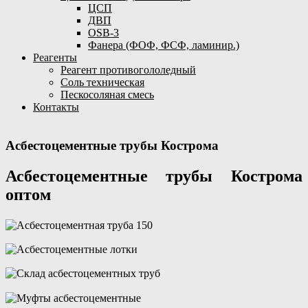
ЦСП
ДВП
OSB-3
Фанера (ФОФ, ФСФ, ламинир.)
Реагенты
Реагент противогололедный
Соль техническая
Пескосоляная смесь
Контакты
Асбестоцементные трубы Кострома
Асбестоцементные трубы Кострома
оптом