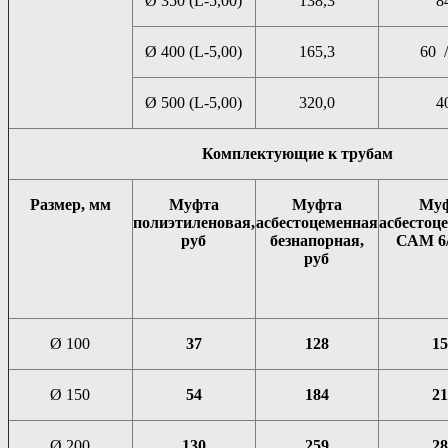
Ø 350 (L-5,00)
138,3
8
Ø 400 (L-5,00)
165,3
60 /
Ø 500 (L-5,00)
320,0
4
Комплектующие к трубам
Размер, мм
Муфта
Муфта
Му
полиэтиленовая,
асбестоцеменная
асбестоц
руб
безнапорная,
САМ 6/
руб
Ø 100
37
128
15
Ø 150
54
184
21
Ø 200
130
259
28