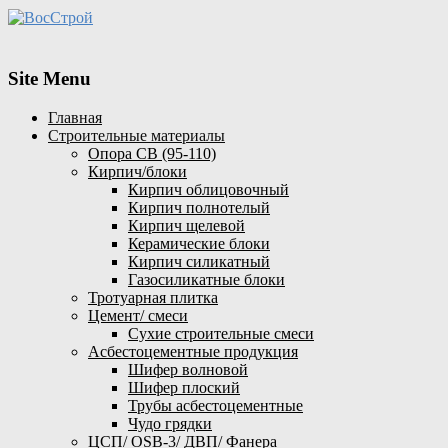
Site Menu
Главная
Строительные материалы
Опора СВ (95-110)
Кирпич/блоки
Кирпич облицовочный
Кирпич полнотелый
Кирпич щелевой
Керамические блоки
Кирпич силикатный
Газосиликатные блоки
Тротуарная плитка
Цемент/ смеси
Сухие строительные смеси
Асбестоцементные продукция
Шифер волновой
Шифер плоский
Трубы асбестоцементные
Чудо грядки
ЦСП/ OSB-3/ ДВП/ Фанера