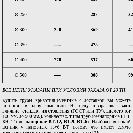
Ø 250
—-
287
32
Ø 300
320
369
41
Ø 350
—-
478
—
Ø 400
370
537
60
Ø 500
—-
888
99
ВСЕ ЦЕНЫ УКАЗАНЫ ПРИ УСЛОВИИ ЗАКАЗА ОТ 20 ТН.
Купить трубы хризотилцементные с доставкой вы можете
позвонив в нашу компанию. На цену товара оказывают
влияние: стандарт изготовления (ГОСТ или ТУ), диаметр (от
100 мм. до 500 мм.), количество, типы труб (безнапорные БНТ,
БНТТ или
напорные ВТ-12, ВТ-9, ВТ-6
). Наиболее высокий
ценник у напорных труб ВТ, потому что имеют самую
толстую стенку, изготавливаются всегда по ГОСТу.