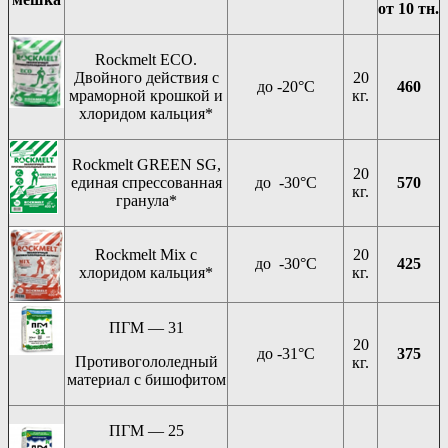
от 10 тн.
Rockmelt ECO.
Двойного действия с
20
до -20°C
460
мраморной крошкой и
кг.
хлоридом кальция*
Rockmelt GREEN SG,
20
единая спрессованная
до -30°C
570
кг.
гранула*
Rockmelt Mix с
20
до -30°C
425
хлоридом кальция*
кг.
ПГМ — 31
20
до -31°C
375
Противогололедный
кг.
материал с бишофитом
ПГМ — 25