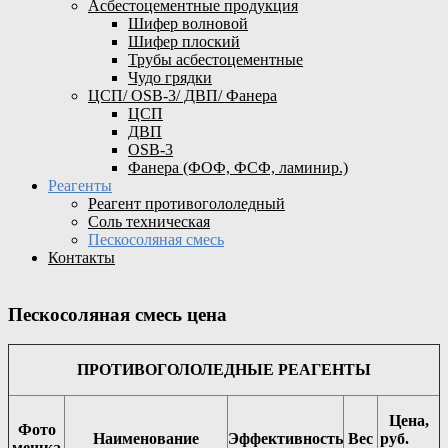
Асбестоцементные продукция
Шифер волновой
Шифер плоский
Трубы асбестоцементные
Чудо грядки
ЦСП/ OSB-3/ ДВП/ Фанера
ЦСП
ДВП
OSB-3
Фанера (ФОФ, ФСФ, ламинир.)
Реагенты
Реагент противогололедный
Соль техническая
Пескосоляная смесь
Контакты
Пескосоляная смесь цена
ПРОТИВОГОЛОЛЕДНЫЕ РЕАГЕНТЫ
Цена,
Фото
Наименование
Эффективность
Вес
руб.
мешка