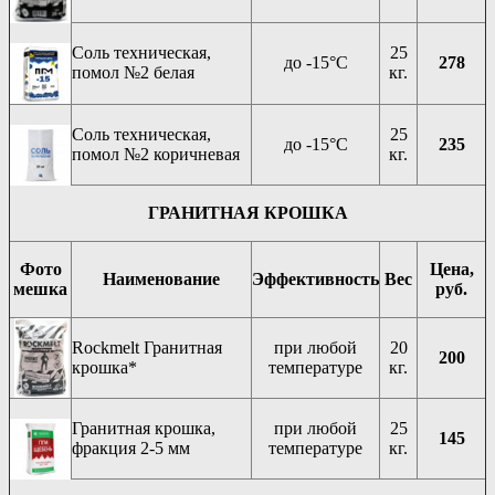
Соль техническая,
25
до -15°C
278
помол №2 белая
кг.
Соль техническая,
25
до -15°C
235
помол №2 коричневая
кг.
ГРАНИТНАЯ КРОШКА
Фото
Цена,
Наименование
Эффективность
Вес
мешка
руб.
Rockmelt Гранитная
при любой
20
200
крошка*
температуре
кг.
Гранитная крошка,
при любой
25
145
фракция 2-5 мм
температуре
кг.