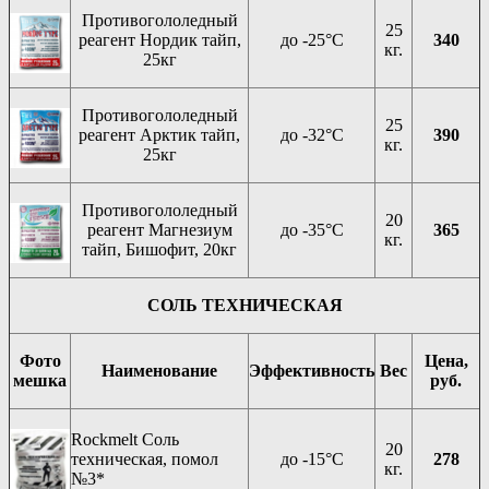
Противогололедный
25
реагент Нордик тайп,
до -25°C
340
кг.
25кг
Противогололедный
25
реагент Арктик тайп,
до -32°C
390
кг.
25кг
Противогололедный
20
реагент Магнезиум
до -35°C
365
кг.
тайп, Бишофит, 20кг
СОЛЬ ТЕХНИЧЕСКАЯ
Фото
Цена,
Наименование
Эффективность
Вес
мешка
руб.
Rockmelt Соль
20
техническая, помол
до -15°C
278
кг.
№3*