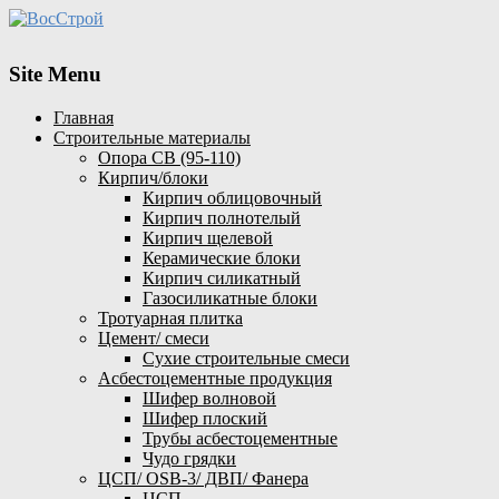
Site Menu
Главная
Строительные материалы
Опора СВ (95-110)
Кирпич/блоки
Кирпич облицовочный
Кирпич полнотелый
Кирпич щелевой
Керамические блоки
Кирпич силикатный
Газосиликатные блоки
Тротуарная плитка
Цемент/ смеси
Сухие строительные смеси
Асбестоцементные продукция
Шифер волновой
Шифер плоский
Трубы асбестоцементные
Чудо грядки
ЦСП/ OSB-3/ ДВП/ Фанера
ЦСП