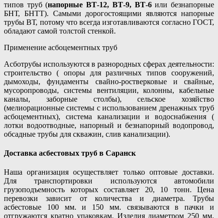
типов труб (
напорные ВТ-12, ВТ-9, ВТ-6
или безнапорные
БНТ, БНТТ). Самыми дорогостоящими являются напорные
трубы ВТ, потому что всегда изготавливаются согласно ГОСТ,
обладают самой толстой стенкой.
Применение асбоцементных труб
Асботрубы используются в разнородных сферах деятельности:
строительство ( опоры для различных типов сооружений,
дымоходы, фундаменты свайно-ростверковые и свайные,
мусоропроводы, системы вентиляции, колонны, кабельные
каналы, заборные столбы), сельское хозяйство
(мелиорационные системы с использованием дренажных труб
асбоцементных), система канализации и водоснабжения (
лотки водоотводные, напорный и безнапорный водопровод,
обсадные трубы для скважин, слив канализации).
Доставка асбестовых труб в Саранск
Наша организация осуществляет только оптовые доставки.
Для транспортировки используются автомобили
грузоподъемность которых составляет 20, 10 тонн. Цена
перевозки зависит от количества и диаметра. Трубы
асбестовые 100 мм. и 150 мм. связываются в пачки и
отгружаются кратно упаковкам. Изделия диаметром 250 мм,