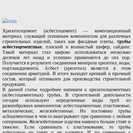
Хризотилцемент (асбестоцемент) — композиционный
материал, служащий основным компонентом для различных
строительных изделий, таких как фасадные плиты,
трубы
асбестоцементные
, плоский и волнистый шифер, сайдинг.
Такой материал стал широко использоваться несколько
десятков лет назад и успешно применяется до сих пор.
Получается в результате соединения минерала хризотил, воды,
портландцемента. Асбест (хризотил) является в этом
соединении арматурой. В итоге выходит крепкий и прочный
состав, который оптимален для производства строительной
продукции.
В данной статье подробнее напишем о хризотилцементных
(асбестоцементных) трубах. В строительной деятельности
сегодня используют определенные виды труб из
разнообразных компонентов: асбестоцементные, пластиковые,
металлические, железобетонные. Но постоянно трубы
асбоцементные в чем-то выигрывают при сравнении с любым
соперником. Железобетонные изделия намного больше стоят и
тяжелее. Если сравнивать с пластиковыми, то трубы
асбестовые не горят и не плавятся. И по сравнению с