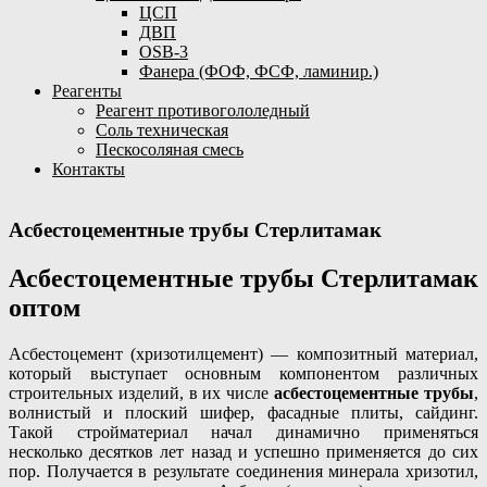
ЦСП
ДВП
OSB-3
Фанера (ФОФ, ФСФ, ламинир.)
Реагенты
Реагент противогололедный
Соль техническая
Пескосоляная смесь
Контакты
Асбестоцементные трубы Стерлитамак
Асбестоцементные трубы Стерлитамак
оптом
Асбестоцемент (хризотилцемент) — композитный материал,
который выступает основным компонентом различных
строительных изделий, в их числе
асбестоцементные трубы
,
волнистый и плоский шифер, фасадные плиты, сайдинг.
Такой стройматериал начал динамично применяться
несколько десятков лет назад и успешно применяется до сих
пор. Получается в результате соединения минерала хризотил,