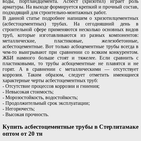
воды, портландцемента. Асбест (хризотил) играет роль
арматуры. На выходе формируется крепкий и прочный состав,
подходящий для строительно-монтажных работ.
В данной статье подробнее напишем о хризотилцементных
(асбестоцементных) трубах. На сегодняшний день в
строительной сфере применяются несколько основных видов
труб, которые изготавливаются из разных компонентов:
металлические, пластиковые, железобетонные,
асбестоцементные. Вот только асбоцементные трубы всегда в
чем-то выигрывают при сравнении со всяким конкурентом.
ЖБИ намного больше стоят и тяжелее. Если сравнить с
пластиковыми, то трубы асбоцементные не плавятся и не
горят. А в сравнении с металлическими — отсутствует
коррозия. Таким образом, следует отметить имеющиеся
характерные черты асбестоцементных труб:
- Отсутствие процессов коррозии и гниения;
- Невысокая стоимость;
- Морозостойкость, водостойкость;
- Продолжительный срок эксплуатации;
- Негорючесть;
- Высокая прочность.
Купить асбестоцементные трубы в Стерлитамаке
оптом
от 20 тн