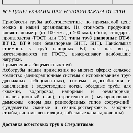
ВСЕ ЦЕНЫ УКАЗАНЫ ПРИ УСЛОВИИ ЗАКАЗА ОТ 20 ТН.
Приобрести трубы асбестоцементные по приемлемой цене
можно в нашей организации. На стоимость продукции
влияют: диаметр (от 100 мм. до 500 мм.), объем, стандарты
производства (ГОСТ или ТУ), типы труб (
напорные ВТ-6,
ВТ-12, ВТ-9
или безнапорные БНТТ, БНТ). Наибольшая
стоимость у труб напорных ВТ, так как всегда
изготавливаются по ГОСТу, выдерживают наибольшие
нагрузки.
Применение асбоцементных труб
Асботрубы нашли применения во многих сферах: сельское
хозяйство (мелиорационные системы с использованием труб
дренажных асбоцементных), система водоснабжения и
канализации ( водоотводные лотки, обсадные трубы для
скважин, водопровод напорный и безнапорный,
канализационный слив), строительство ( мусоропроводы,
дымоходы, опоры для разнообразных типов сооружений,
фундаменты свайные и свайно-ростверковые, заборные
столбы, системы вентиляции, кабельные каналы, колонны).
Доставка асбестовых труб в Стерлитамак