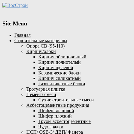
Site Menu
Главная
Строительные материалы
Опора СВ (95-110)
Кирпич/блоки
Кирпич облицовочный
Кирпич полнотелый
Кирпич щелевой
Керамические блоки
Кирпич силикатный
Газосиликатные блоки
Тротуарная плитка
Цемент/ смеси
Сухие строительные смеси
Асбестоцементные продукция
Шифер волновой
Шифер плоский
Трубы асбестоцементные
Чудо грядки
ЦСП/ OSB-3/ ДВП/ Фанера