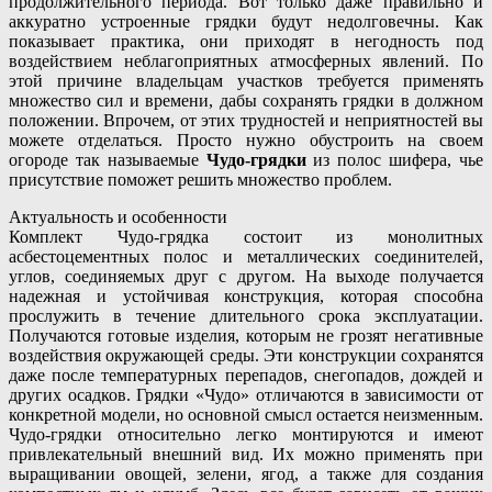
продолжительного периода. Вот только даже правильно и
аккуратно устроенные грядки будут недолговечны. Как
показывает практика, они приходят в негодность под
воздействием неблагоприятных атмосферных явлений. По
этой причине владельцам участков требуется применять
множество сил и времени, дабы сохранять грядки в должном
положении. Впрочем, от этих трудностей и неприятностей вы
можете отделаться. Просто нужно обустроить на своем
огороде так называемые
Чудо-грядки
из полос шифера, чье
присутствие поможет решить множество проблем.
Актуальность и особенности
Комплект Чудо-грядка состоит из монолитных
асбестоцементных полос и металлических соединителей,
углов, соединяемых друг с другом. На выходе получается
надежная и устойчивая конструкция, которая способна
прослужить в течение длительного срока эксплуатации.
Получаются готовые изделия, которым не грозят негативные
воздействия окружающей среды. Эти конструкции сохранятся
даже после температурных перепадов, снегопадов, дождей и
других осадков. Грядки «Чудо» отличаются в зависимости от
конкретной модели, но основной смысл остается неизменным.
Чудо-грядки относительно легко монтируются и имеют
привлекательный внешний вид. Их можно применять при
выращивании овощей, зелени, ягод, а также для создания