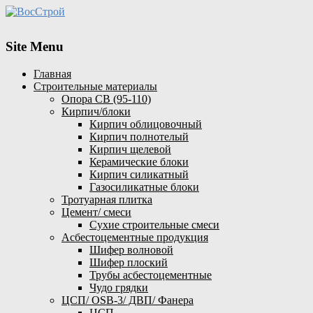
Site Menu
Главная
Строительные материалы
Опора СВ (95-110)
Кирпич/блоки
Кирпич облицовочный
Кирпич полнотелый
Кирпич щелевой
Керамические блоки
Кирпич силикатный
Газосиликатные блоки
Тротуарная плитка
Цемент/ смеси
Сухие строительные смеси
Асбестоцементные продукция
Шифер волновой
Шифер плоский
Трубы асбестоцементные
Чудо грядки
ЦСП/ OSB-3/ ДВП/ Фанера
ЦСП