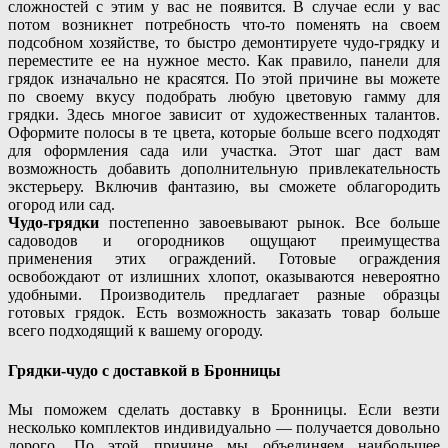
сложностей с этим у вас не появится. В случае если у вас
потом возникнет потребность что-то поменять на своем
подсобном хозяйстве, то быстро демонтируете чудо-грядку и
переместите ее на нужное место. Как правило, панели для
грядок изначально не красятся. По этой причине вы можете
по своему вкусу подобрать любую цветовую гамму для
грядки. Здесь многое зависит от художественных талантов.
Оформите полосы в те цвета, которые больше всего подходят
для оформления сада или участка. Этот шаг даст вам
возможность добавить дополнительную привлекательность
экстерьеру. Включив фантазию, вы сможете облагородить
огород или сад.
Чудо-грядки
постепенно завоевывают рынок. Все больше
садоводов и огородников ощущают преимущества
применения этих ограждений. Готовые ограждения
освобождают от излишних хлопот, оказываются невероятно
удобными. Производитель предлагает разные образцы
готовых грядок. Есть возможность заказать товар больше
всего подходящий к вашему огороду.
Грядки-чудо с доставкой в Бронницы
Мы поможем сделать доставку в Бронницы. Если везти
несколько комплектов индивидуально — получается довольно
дорого. По этой причине мы объединяем наибольшее