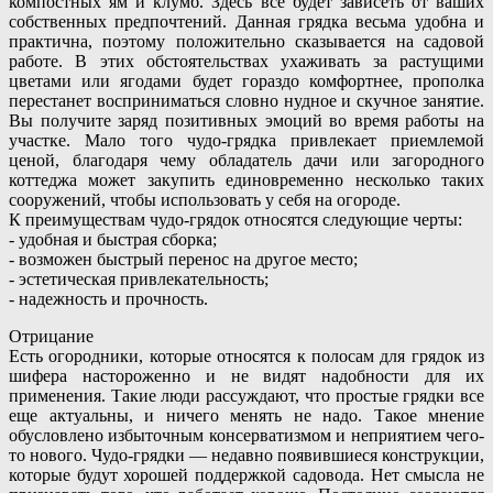
компостных ям и клумб. Здесь все будет зависеть от ваших
собственных предпочтений. Данная грядка весьма удобна и
практична, поэтому положительно сказывается на садовой
работе. В этих обстоятельствах ухаживать за растущими
цветами или ягодами будет гораздо комфортнее, прополка
перестанет восприниматься словно нудное и скучное занятие.
Вы получите заряд позитивных эмоций во время работы на
участке. Мало того чудо-грядка привлекает приемлемой
ценой, благодаря чему обладатель дачи или загородного
коттеджа может закупить единовременно несколько таких
сооружений, чтобы использовать у себя на огороде.
К преимуществам чудо-грядок относятся следующие черты:
- удобная и быстрая сборка;
- возможен быстрый перенос на другое место;
- эстетическая привлекательность;
- надежность и прочность.
Отрицание
Есть огородники, которые относятся к полосам для грядок из
шифера настороженно и не видят надобности для их
применения. Такие люди рассуждают, что простые грядки все
еще актуальны, и ничего менять не надо. Такое мнение
обусловлено избыточным консерватизмом и неприятием чего-
то нового. Чудо-грядки — недавно появившиеся конструкции,
которые будут хорошей поддержкой садовода. Нет смысла не