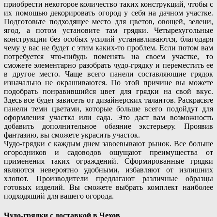
приобрести некоторое количество таких конструкций, чтобы с
их помощью декорировать огород у себя на дачном участке.
Подготовьте подходящее место для цветов, овощей, зелени,
ягод, а потом установите там грядки. Четырехугольные
конструкции без особых усилий устанавливаются, благодаря
чему у вас не будет с этим каких-то проблем. Если потом вам
потребуется что-нибудь поменять на своем участке, то
сможете элементарно разобрать чудо-грядку и переместить ее
в другое место. Чаще всего панели составляющие грядок
изначально не окрашиваются. По этой причине вы можете
подобрать понравившийся цвет для грядки на свой вкус.
Здесь все будет зависеть от дизайнерских талантов. Раскрасьте
панели теми цветами, которые больше всего подойдут для
оформления участка или сада. Это даст вам возможность
добавить дополнительное обаяние экстерьеру. Проявив
фантазию, вы сможете украсить участок.
Чудо-грядки с каждым днем завоевывают рынок. Все больше
огородников и садоводов ощущают преимущества от
применения таких ограждений. Сформированные грядки
являются невероятно удобными, избавляют от излишних
хлопот. Производители предлагают различные образцы
готовых изделий. Вы сможете выбрать комплект наиболее
подходящий для вашего огорода.
Чудо-грядки с доставкой в Чехов