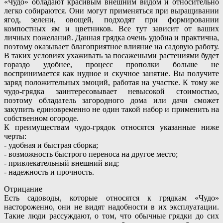
«Чудо» обладают красивым внешним видом и относительно
легко собираются. Они могут применяться при выращивании
ягод, зелени, овощей, подходят при формировании
компостных ям и цветников. Все тут зависит от ваших
личных пожеланий. Данная грядка очень удобна и практична,
поэтому оказывает благоприятное влияние на садовую работу.
В таких условиях ухаживать за посажеными растениями будет
гораздо удобнее, процесс прополки больше не
воспринимается как нудное и скучное занятие. Вы получите
заряд положительных эмоций, работая на участке. К тому же
чудо-грядка заинтересовывает невысокой стоимостью,
поэтому обладатель загородного дома или дачи сможет
закупить единовременно не один такой набор и применить на
собственном огороде.
К преимуществам чудо-грядок относятся указанные ниже
черты:
- удобная и быстрая сборка;
- возможность быстрого переноса на другое место;
- привлекательный внешний вид;
- надежность и прочность.
Отрицание
Есть садоводы, которые относятся к грядкам «Чудо»
настороженно, они не видят надобности в их эксплуатации.
Такие люди рассуждают, о том, что обычные грядки до сих