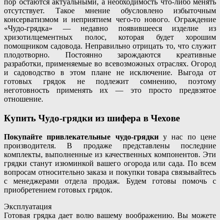
пор остаются актуальными, а необходимость что-либо менять
отсутствует. Такое мнение обусловлено избыточным
консерватизмом и неприятием чего-то нового. Ограждение
«Чудо-грядка» — недавно появившееся изделие из
хризотилцементных полос, которая будет хорошим
помощником садовода. Неправильно отрицать то, что служит
плодотворно. Постоянно зарождаются креативные
разработки, применяемые во всевозможных отраслях. Огород
и садоводство в этом плане не исключение. Выгода от
готовых грядок не подлежит сомнению, поэтому
неготовность применять их — это просто предвзятое
отношение.
Купить Чудо-грядки из шифера в Чехове
Покупайте привлекательные чудо-грядки
у нас по цене
производителя. В продаже представлены последние
комплекты, выполненные из качественных компонентов. Эти
грядки станут изюминкой вашего огорода или сада. По всем
вопросам относительно заказа и покупки товара связывайтесь
с менеджерами отдела продаж. Будем готовы помочь с
приобретением готовых грядок.
Эксплуатация
Готовая грядка дает волю вашему воображению. Вы можете