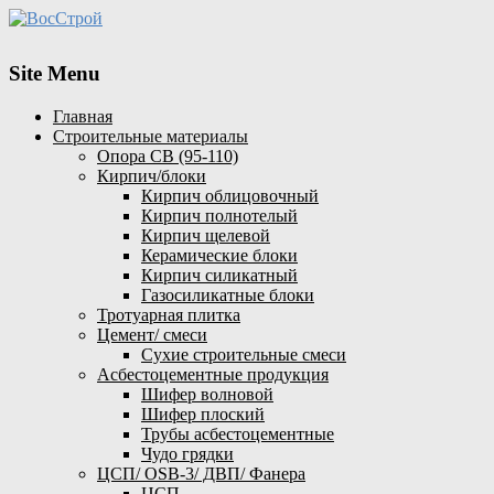
Site Menu
Главная
Строительные материалы
Опора СВ (95-110)
Кирпич/блоки
Кирпич облицовочный
Кирпич полнотелый
Кирпич щелевой
Керамические блоки
Кирпич силикатный
Газосиликатные блоки
Тротуарная плитка
Цемент/ смеси
Сухие строительные смеси
Асбестоцементные продукция
Шифер волновой
Шифер плоский
Трубы асбестоцементные
Чудо грядки
ЦСП/ OSB-3/ ДВП/ Фанера
ЦСП