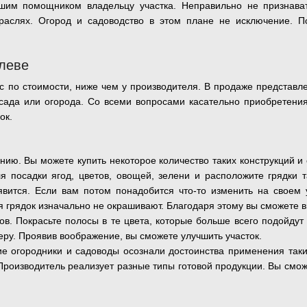
шим помощником владельцу участка. Неправильно не признават
раслях. Огород и садоводство в этом плане не исключение. По
олеве
с по стоимости, ниже чем у производителя. В продаже представл
сада или огорода. Со всеми вопросами касательно приобретени
ок.
ию. Вы можете купить некоторое количество таких конструкций и
я посадки ягод, цветов, овощей, зелени и расположите грядки 
явится. Если вам потом понадобится что-то изменить на своем у
ля грядок изначально не окрашивают. Благодаря этому вы сможете 
тов. Покрасьте полосы в те цвета, которые больше всего подойду
ру. Проявив воображение, вы сможете улучшить участок.
ие огородники и садоводы осознали достоинства применения та
Производитель реализует разные типы готовой продукции. Вы смож