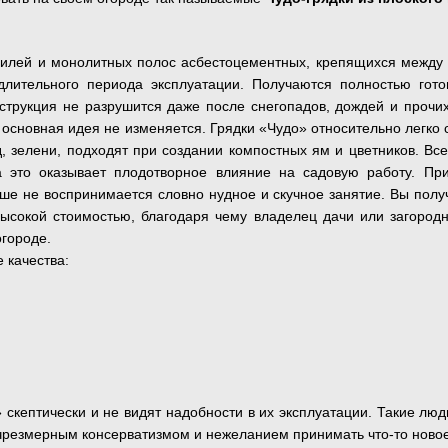
илей и монолитных полос асбестоцементных, крепящихся между с
 длительного периода эксплуатации. Получаются полностью гот
струкция не разрушится даже после снегопадов, дождей и прочих
, основная идея не изменяется. Грядки «Чудо» относительно легк
зелени, подходят при создании компостных ям и цветников. Все
а это оказывает плодотворное влияние на садовую работу. При
ше не воспринимается словно нудное и скучное занятие. Вы получи
высокой стоимостью, благодаря чему владелец дачи или загород
огороде.
 качества:
» скептически и не видят надобности в их эксплуатации. Такие люд
 чрезмерным консерватизмом и нежеланием принимать что-то нов