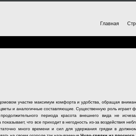
Главная
Стр
идомовом участке максимум комфорта и удобства, обращая вниман
, цветы и аналогичные составляющие. Существенную роль играет 
продолжительного периода красота внешнего вида не исчез
показывает, что все приходит в негодность из-за воздействия не
статочно много времени и сил для удержания грядки в должно
вать на своем огороде так называемые
Чудо-грядки из плоског