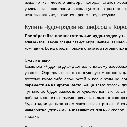
изделие из плоского шифера, которая станет хоро
уникальные технологии, используемые в разных от
использовать их, является просто предрассудки.
Купить Чудо-грядки из шифера в Кор
Приобретайте привлекательные чудо-грядки
у на
элементов. Такие гряды станут украшением вашего 
компании. Всегда рады помочь с заказом готовых гряд
Эксплуатация
Комплект «Чудо-грядка» дает волю вашему воображен
участке. Определите соответствующую местность дл
поэтому каких-либо сложностей у вас с этим не по
перенести ее на другое место. Чаще всего полосы д
Тут многое будет зависеть от художественных талан
добавить дополнительную привлекательность экстерье
Чудо-грядки день за днем завоевывают рынок. Мног
невероятно удобными, избавляют от лишних хлопот. 
участку.