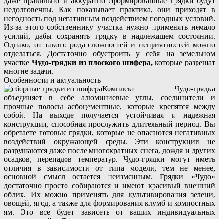
даже правильно и аккуратно сформированные грядки будут
недолговечны. Как показывает практика, они приходят в
негодность под негативным воздействием погодных условий.
Из-за этого собственнику участка нужно применять немало
усилий, дабы сохранять грядку в надлежащем состоянии.
Однако, от такого рода сложностей и неприятностей можно
отделаться. Достаточно обустроить у себя на земельном
участке
Чудо-грядки из плоского шифера,
которые разрешат
многие задачи.
Особенности и актуальность
Комплект Чудо-грядка
объединяет в себе алюминиевые углы, соединители и
прочные полосы асбоцементные, которые крепятся между
собой. На выходе получается устойчивая и надежная
конструкция, способная прослужить длительный период. Вы
обретаете готовые грядки, которые не опасаются негативных
воздействий окружающей среды. Эти конструкции не
разрушаются даже после многократных снега, дождя и других
осадков, перепадов температур. Чудо-грядки могут иметь
отличия в зависимости от типа модели, тем не менее,
основной смысл остается неизменным. Грядки «Чудо»
достаточно просто собираются и имеют красивый внешний
облик. Их можно применять для культивирования зелени,
овощей, ягод, а также для формирования клумб и компостных
ям. Это все будет зависеть от ваших индивидуальных