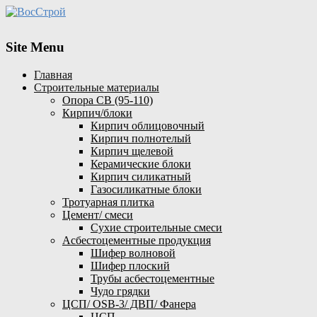
Site Menu
Главная
Строительные материалы
Опора СВ (95-110)
Кирпич/блоки
Кирпич облицовочный
Кирпич полнотелый
Кирпич щелевой
Керамические блоки
Кирпич силикатный
Газосиликатные блоки
Тротуарная плитка
Цемент/ смеси
Сухие строительные смеси
Асбестоцементные продукция
Шифер волновой
Шифер плоский
Трубы асбестоцементные
Чудо грядки
ЦСП/ OSB-3/ ДВП/ Фанера
ЦСП