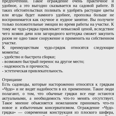
предпочтений. Такое ограждение очень практичное и
удобное, а это выгодно сказывается на садовой работе. В
таких обстоятельствах поливать и удобрять растущие цветы
или ягоды будет намного удобнее, прополка больше не
воспринимается как скучное и нудное занятие. Вы получите
только положительные эмоции во время работы на участке. К
тому же чудо-грядка привлекает невысокой ценой, вследствие
чего хозяин дачи или загородного коттеджа сможет закупить
разом не одно такое сооружение и применить на собственном
участке.
К преимуществам чудо-грядок относятся следующие
моменты:
- удобство и быстрота сборки;
- возможен быстрый перенос на другое место;
- надежность и прочность;
- эстетическая привлекательность.
Отрицание
Есть садоводы, которые настороженно относятся к грядкам
«Чудо» и не видят надобности в их применении. Такие люди
полагают, о том, что обычные грядки все еще остаются
актуальными, а необходимость что-то менять отсутствует.
Такое мнение объясняется нежеланием принимать что-то
новое и избыточным консерватизмом. Ограждение «Чудо-
грядка» — современная конструкция из плоского шифера,