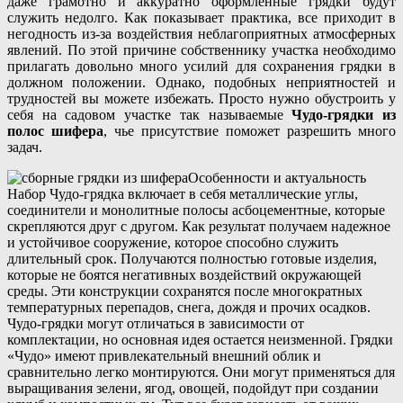
даже грамотно и аккуратно оформленные грядки будут
служить недолго. Как показывает практика, все приходит в
негодность из-за воздействия неблагоприятных атмосферных
явлений. По этой причине собственнику участка необходимо
прилагать довольно много усилий для сохранения грядки в
должном положении. Однако, подобных неприятностей и
трудностей вы можете избежать. Просто нужно обустроить у
себя на садовом участке так называемые
Чудо-грядки из
полос шифера
, чье присутствие поможет разрешить много
задач.
Особенности и актуальность
Набор Чудо-грядка включает в себя металлические углы,
соединители и монолитные полосы асбоцементные, которые
скрепляются друг с другом. Как результат получаем надежное
и устойчивое сооружение, которое способно служить
длительный срок. Получаются полностью готовые изделия,
которые не боятся негативных воздействий окружающей
среды. Эти конструкции сохранятся после многократных
температурных перепадов, снега, дождя и прочих осадков.
Чудо-грядки могут отличаться в зависимости от
комплектации, но основная идея остается неизменной. Грядки
«Чудо» имеют привлекательный внешний облик и
сравнительно легко монтируются. Они могут применяться для
выращивания зелени, ягод, овощей, подойдут при создании