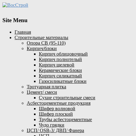
Site Menu
Главная
Строительные материалы
Опора СВ (95-110)
Кирпич/блоки
Кирпич облицовочный
Кирпич полнотелый
Кирпич щелевой
Керамические блоки
Кирпич силикатный
Газосиликатные блоки
Тротуарная плитка
Цемент/ смеси
Сухие строительные смеси
Асбестоцементные продукция
Шифер волновой
Шифер плоский
Трубы асбестоцементные
Чудо грядки
ЦСП/ OSB-3/ ДВП/ Фанера
ЦСП