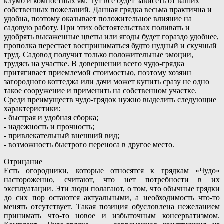
клумб и компостных ям. Тут все будет зависеть от ваших
собственных пожеланий. Данная грядка весьма практична и
удобна, поэтому оказывает положительное влияние на
садовую работу. При этих обстоятельствах поливать и
удобрять высаженные цветы или ягоды будет гораздо удобнее,
прополка перестает восприниматься будто нудный и скучный
труд. Садовод получит только положительные эмоции,
трудясь на участке. В довершении всего чудо-грядка
притягивает приемлемой стоимостью, поэтому хозяин
загородного коттеджа или дачи может купить сразу не одно
такое сооружение и применить на собственном участке.
Среди преимуществ чудо-грядок нужно выделить следующие
характеристики:
- быстрая и удобная сборка;
- надежность и прочность;
- привлекательный внешний вид;
- возможность быстрого переноса в другое место.
Отрицание
Есть огородники, которые относятся к грядкам «Чудо»
настороженно, считают, что нет потребности в их
эксплуатации. Эти люди полагают, о том, что обычные грядки
до сих пор остаются актуальными, а необходимость что-то
менять отсутствует. Такая позиция обусловлена нежеланием
принимать что-то новое и избыточным консерватизмом.