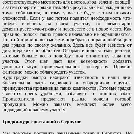
соответствующую местность для цветов, ягод, зелени, овощей,
а затем соберите грядки там. Четырехугольные ограждения без
труда собираются, поэтому у вас не будет с этим никаких
сложностей. Если у вас потом появится необходимость что-
нибудь изменить на своем участке, то элементарно
демонтируете чудо-грядку и перенесете ее в новое место. Как
правило, полосы таких грядок изначально не окрашиваются.
По этой причине вы сможете подобрать понравившийся цвет
для грядки по своему желанию. Здесь все будет зависеть от
дизайнерских способностей. Оформите полосы теми цветами,
которые больше всего подойдут под стилистику сада или
участка. Этот шаг даст вам возможность добавить
дополнительную привлекательность экстерьеру. Проявив
фантазию, можно облагородить участок.
Чудо-грядки быстро набирают известность в наши дни.
Значительная часть садоводов и огородников ощутила
преимущества применения таких комплектов. Готовые грядки
являются очень удобными, избавляют от лишних забот.
Производители предлагают разные модели готовой
продукции. Можно заказать комплект более всего
подходящий к вашему участку.
Грядки-чудо с доставкой в Серпухов
Мы поможем поставить заказанный товар в Серпухов. Но