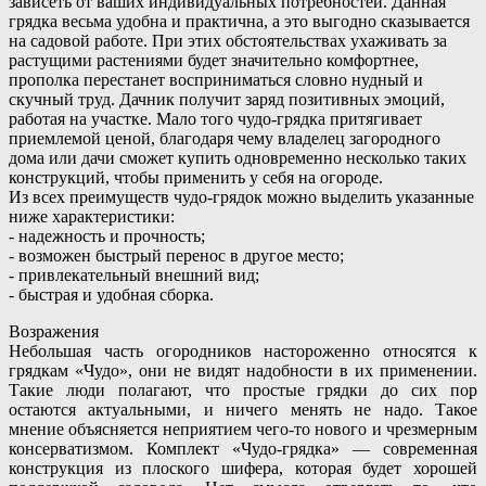
зависеть от ваших индивидуальных потребностей. Данная
грядка весьма удобна и практична, а это выгодно сказывается
на садовой работе. При этих обстоятельствах ухаживать за
растущими растениями будет значительно комфортнее,
прополка перестанет восприниматься словно нудный и
скучный труд. Дачник получит заряд позитивных эмоций,
работая на участке. Мало того чудо-грядка притягивает
приемлемой ценой, благодаря чему владелец загородного
дома или дачи сможет купить одновременно несколько таких
конструкций, чтобы применить у себя на огороде.
Из всех преимуществ чудо-грядок можно выделить указанные
ниже характеристики:
- надежность и прочность;
- возможен быстрый перенос в другое место;
- привлекательный внешний вид;
- быстрая и удобная сборка.
Возражения
Небольшая часть огородников настороженно относятся к
грядкам «Чудо», они не видят надобности в их применении.
Такие люди полагают, что простые грядки до сих пор
остаются актуальными, и ничего менять не надо. Такое
мнение объясняется неприятием чего-то нового и чрезмерным
консерватизмом. Комплект «Чудо-грядка» — современная
конструкция из плоского шифера, которая будет хорошей