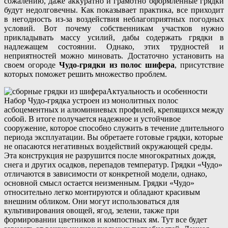
сожалению, даже аккуратно и грамотно оформленные грядки
будут недолговечны. Как показывает практика, все приходит
в негодность из-за воздействия неблагоприятных погодных
условий. Вот почему собственникам участков нужно
прикладывать массу усилий, дабы содержать грядки в
надлежащем состоянии. Однако, этих трудностей и
неприятностей можно миновать. Достаточно установить на
своем огороде
Чудо-грядки из полос шифера
, присутствие
которых поможет решить множество проблем.
Актуальность и особенности
Набор Чудо-грядка устроен из монолитных полос
асбоцементных и алюминиевых профилей, крепящихся между
собой. В итоге получается надежное и устойчивое
сооружение, которое способно служить в течение длительного
периода эксплуатации. Вы обретаете готовые грядки, которые
не опасаются негативных воздействий окружающей среды.
Эта конструкция не разрушится после многократных дождя,
снега и других осадков, перепадов температур. Грядки «Чудо»
отличаются в зависимости от конкретной модели, однако,
основной смысл остается неизменным. Грядки «Чудо»
относительно легко монтируются и обладают красивым
внешним обликом. Они могут использоваться для
культивирования овощей, ягод, зелени, также при
формировании цветников и компостных ям. Тут все будет