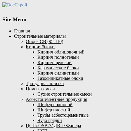
Site Menu
Главная
Строительные материалы
Опора СВ (95-110)
Кирпич/блоки
Кирпич облицовочный
Кирпич полнотелый
Кирпич щелевой
Керамические блоки
Кирпич силикатный
Газосиликатные блоки
Тротуарная плитка
Цемент/ смеси
Сухие строительные смеси
Асбестоцементные продукция
Шифер волновой
Шифер плоский
Трубы асбестоцементные
Чудо грядки
ЦСП/ OSB-3/ ДВП/ Фанера
ЦСП