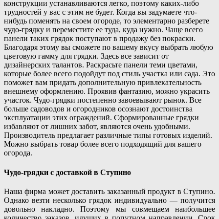
конструкции устанавливаются легко, поэтому каких-либо
трудностей у вас с этим не будет. Когда вы задумаете что-
нибудь поменять на своем огороде, то элементарно разберете
чудо-грядку и переместите ее туда, куда нужно. Чаще всего
панели таких грядок поступают в продажу без покраски.
Благодаря этому вы сможете по вашему вкусу выбрать любую
цветовую гамму для грядки. Здесь все зависит от
дизайнерских талантов. Раскрасьте панели теми цветами,
которые более всего подойдут под стиль участка или сада. Это
поможет вам придать дополнительную привлекательность
внешнему оформлению. Проявив фантазию, можно украсить
участок. Чудо-грядки постепенно завоевывают рынок. Все
больше садоводов и огородников осознают достоинства
эксплуатации этих ограждений. Сформированные грядки
избавляют от лишних забот, являются очень удобными.
Производитель предлагает различные типы готовых изделий.
Можно выбрать товар более всего подходящий для вашего
огорода.
Чудо-грядки с доставкой в Ступино
Наша фирма может доставить заказанный продукт в Ступино.
Однако везти несколько грядок индивидуально — получится
довольно накладно. Поэтому мы совмещаем наибольшее
количество заказов, идущих в попутном направлении. Срок