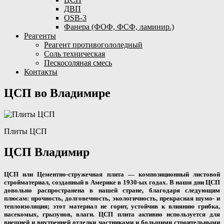
ДВП
OSB-3
Фанера (ФОФ, ФСФ, ламинир.)
Реагенты
Реагент противогололедный
Соль техническая
Пескосоляная смесь
Контакты
ЦСП во Владимире
Плиты ЦСП
ЦСП Владимир
ЦСП или Цементно-стружечная плита
— композиционный листовой
стройматериал, созданный в Америке в 1930-ых годах. В наши дни ЦСП
довольно распространена в нашей стране, благодаря следующим
плюсам: прочность, долговечность, экологичность, прекрасная шумо- и
теплоизоляция; этот материал не горит, устойчив к влиянию грибка,
насекомых, грызунов, влаги. ЦСП плита активно используется для
внешней и внутренней отделки частниками и большими строительными