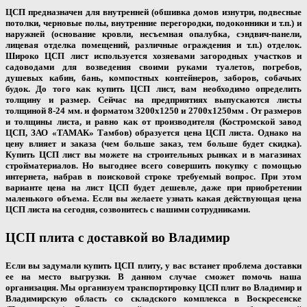
ЦСП предназначен для внутренней (обшивка домов изнутри, подвесные
потолки, черновые полы, внутренние перегородки, подоконники и т.п.) и
наружней (основание кровли, несъемная опалубка, сэндвич-панели,
лицевая отделка помещений, различные ограждения и т.п.) отделок.
Широко ЦСП лист используется хозяевами загородных участков и
садоводами для возведения своими руками туалетов, погребов,
душевых кабин, бань, компостных контейнеров, заборов, собачьих
будок. До того как
купить ЦСП лист
, вам необходимо определить
толщину и размер. Сейчас на предприятиях выпускаются листы
толщиной 8-24 мм. и форматом 3200х1250 и 2700х1250мм . От размеров
и толщины листа, и равно как от производителя (Костромской завод
ЦСП, ЗАО «ТАМАК» Тамбов) образуется цена ЦСП листа. Однако на
цену влияет и заказа (чем больше заказ, тем больше будет скидка).
Купить ЦСП лист вы можете на строительных рынках и в магазинах
стройматериалов. Но выгоднее всего совершить покупку с помощью
интернета, набрав в поисковой строке требуемый вопрос. При этом
варианте цена на лист ЦСП будет дешевле, даже при приобретении
маленького объема. Если вы желаете узнать какая действующая
цена
ЦСП листа
на сегодня, созвонитесь с нашими сотрудниками.
ЦСП плита с доставкой во Владимир
Если вы задумали
купить ЦСП плиту
, у вас встанет проблема доставки
ее на место выгрузки. В данном случае сможет помочь наша
организация. Мы организуем транспортировку ЦСП плит во Владимир и
Владимирскую область со складского комплекса в Воскресенске