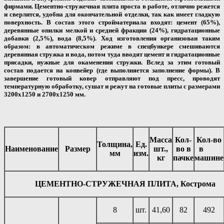
фирмами. Цементно-стружечная плита проста в работе, отлично режется
и сверлится, удобна для окончательной отделки, так как имеет гладкую
поверхность. В состав этого стройматериала входят: цемент (65%),
деревянные опилки мелкой и средней фракции (24%), гидратационные
добавки (2,5%), вода (8,5%). Ход изготовления организован таким
образом: в автоматическом режиме в спецбункере смешиваются
деревянная стружка и вода, потом туда вводят цемент и гидратационные
присадки, нужные для окаменения стружки. Вслед за этим готовый
состав подается на конвейер (где выполняется заполнение формы). В
завершение готовый ковер отправляют под пресс, проводят
температурную обработку, сушат и режут на готовые плиты с размерами
3200х1250 и 2700х1250 мм.
Масса
Кол-
Кол-во
Толщина,
Ед.
Наименование
Размер
шт.,
во в
в
мм
изм.
кг
пачке
машине
ЦЕМЕНТНО-СТРУЖЕЧНАЯ ПЛИТА, Кострома
8
шт.
41,60
82
492