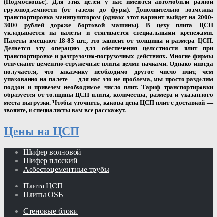
(Подмосковье). Для этих целей у нас имеются автомобили разной
грузоподъемности (от газели до фуры). Дополнительно возможна
транспортировка манипулятором (однако этот вариант выйдет на 2000-
3000 рублей дороже бортовой машины). В цеху плита ЦСП
укладывается на палеты и стягивается специальными крепежами.
Палеты вмещают 18-83 шт., это зависит от толщины и размера ЦСП.
Делается эту операцию для обеспечения целостности плит при
транспортировке и разгрузочно-погрузочных действиях. Многие фирмы
отпускают цементно-стружечные плиты целми пачками. Однако иногда
получается, что заказчику необходимо другое число плит, чем
упакованно на палете — для нас это не проблема, мы просто разделим
поддон и привезем необходимое число плит. Тариф транспортировки
образуется от толщины ЦСП плиты, количества, размера и указанного
места выгрузки. Чтобы уточнить, какова
цена ЦСП плит
с доставкой —
звоните, и специалисты вам все расскажут.
Цены на ЦСП
Шифер волновой
Шифер плоский
Асбестоцементные трубы
Плита ЦСП
Плиты OSB
Стеновые блоки