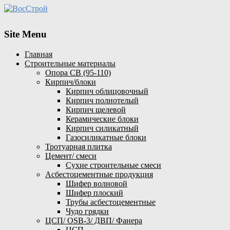
Site Menu
Главная
Строительные материалы
Опора СВ (95-110)
Кирпич/блоки
Кирпич облицовочный
Кирпич полнотелый
Кирпич щелевой
Керамические блоки
Кирпич силикатный
Газосиликатные блоки
Тротуарная плитка
Цемент/ смеси
Сухие строительные смеси
Асбестоцементные продукция
Шифер волновой
Шифер плоский
Трубы асбестоцементные
Чудо грядки
ЦСП/ OSB-3/ ДВП/ Фанера
ЦСП