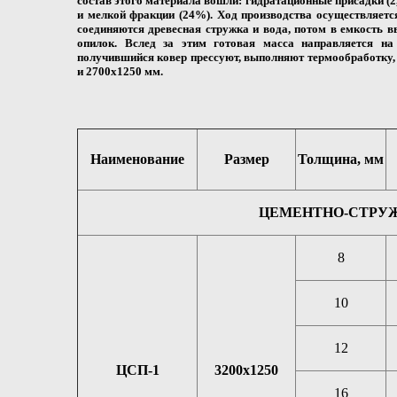
состав этого материала вошли: гидратационные присадки (2,
и мелкой фракции (24%). Ход производства осуществляетс
соединяются древесная стружка и вода, потом в емкость 
опилок. Вслед за этим готовая масса направляется на 
получившийся ковер прессуют, выполняют термообработку,
и 2700х1250 мм.
Наименование
Размер
Толщина, мм
ЦЕМЕНТНО-СТРУЖЕ
8
10
12
ЦСП-1
3200х1250
16