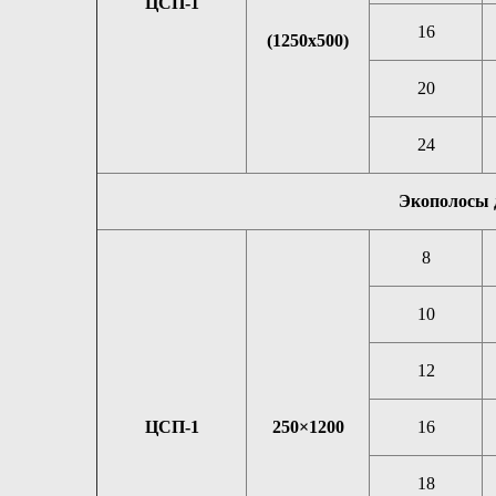
ЦСП-1
16
(1250х500)
20
24
Экополосы 
8
10
12
ЦСП-1
250×1200
16
18