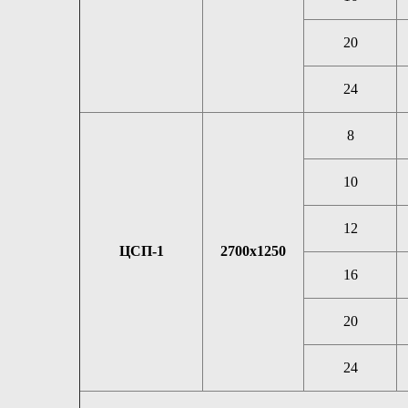
20
24
8
10
12
ЦСП-1
2700х1250
16
20
24