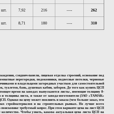
шт.
7,92
216
—-
262
шт.
8,71
180
—-
310
аждения, сэндвич-панели, лицевая отделка строений, основание под
комнатные перегородки, подоконники, подвесные потолки, черновые
 дачниками и владельцами загородных участков для самостоятельной
к, туалетов, бань, душевых кабин, заборов. До того как
купить ЦСП
астоящее время на заводах выпускаются листы , имеющие толщину 8-
в и толщины листа, и также от завода-изготовителя (ЗАО «ТАМАК»
СП. Однако на цену может повлиять и заказа (чем больше заказ, тем
нах стройматериалов и на строительных рынках. Но лучше всего
 поисковике требуемый запрос. При этом варианте цена на лист ЦСП
е количество. Чтобы узнать, какова актуальная
цена листа ЦСП
на