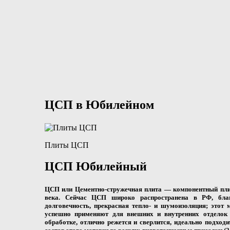
ЦСП в Юбилейном
Плиты ЦСП
ЦСП Юбилейный
ЦСП или Цементно-стружечная плита
— компонентный плит
века. Сейчас ЦСП широко распространена в РФ, благо
долговечность, прекрасная тепло- и шумоизоляция; этот 
успешно применяют для внешних и внутренних отделок 
обработке, отлично режется и сверлится, идеально подход