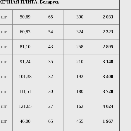
ЧНАЯ ПЛИТА, Беларусь
шт.
50,69
65
390
2 033
шт.
60,83
54
324
2 323
шт.
81,10
43
258
2 895
шт.
91,24
35
210
3 148
шт.
101,38
32
192
3 400
шт.
111,51
30
180
3 720
шт.
121,65
27
162
4 024
шт.
46,00
65
455
1 967