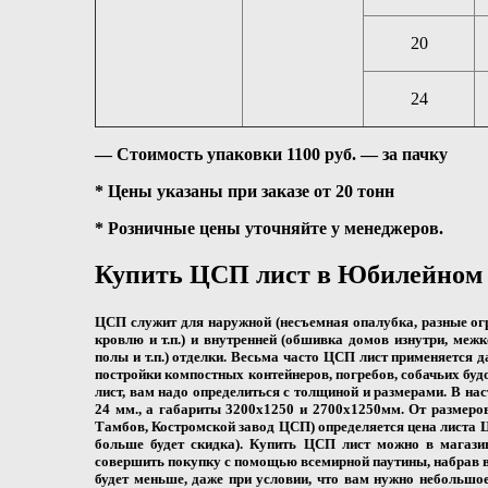
20
24
― Стоимость упаковки 1100 руб. — за пачку
* Цены указаны при заказе от 20 тонн
* Розничные цены уточняйте у менеджеров.
Купить ЦСП лист в Юбилейном
ЦСП служит для наружной (несъемная опалубка, разные огр
кровлю и т.п.) и внутренней (обшивка домов изнутри, меж
полы и т.п.) отделки. Весьма часто ЦСП лист применяется
постройки компостных контейнеров, погребов, собачьих будо
лист
, вам надо определиться с толщиной и размерами. В н
24 мм., а габариты 3200х1250 и 2700х1250мм. От размеро
Тамбов, Костромской завод ЦСП) определяется цена листа Ц
больше будет скидка). Купить ЦСП лист можно в магази
совершить покупку с помощью всемирной паутины, набрав в
будет меньше, даже при условии, что вам нужно небольшо