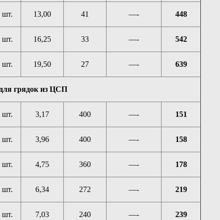
шт.
13,00
41
—-
448
шт.
16,25
33
—-
542
шт.
19,50
27
—-
639
для грядок из ЦСП
шт.
3,17
400
—-
151
шт.
3,96
400
—-
158
шт.
4,75
360
—-
178
шт.
6,34
272
—-
219
шт.
7,03
240
—-
239