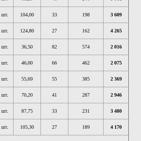
шт.
104,00
33
198
3 609
шт.
124,80
27
162
4 265
шт.
36,50
82
574
2 016
шт.
46,00
66
462
2 075
шт.
55,69
55
385
2 369
шт.
70,20
41
287
2 946
шт.
87,75
33
231
3 480
шт.
105,30
27
189
4 170