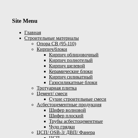
Site Menu
Главная
Строительные материалы
Опора СВ (95-110)
Кирпич/блоки
Кирпич облицовочный
Кирпич полнотелый
Кирпич щелевой
Керамические блоки
Кирпич силикатный
Газосиликатные блоки
Тротуарная плитка
Цемент/ смеси
Сухие строительные смеси
Асбестоцементные продукция
Шифер волновой
Шифер плоский
Трубы асбестоцементные
Чудо грядки
ЦСП/ OSB-3/ ДВП/ Фанера
ЦСП