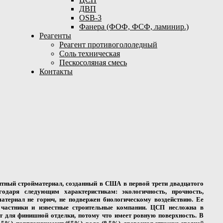
ДВП
OSB-3
Фанера (ФОФ, ФСФ, ламинир.)
Реагенты
Реагент противогололедный
Соль техническая
Пескосоляная смесь
Контакты
ный стройматериал, созданный в США в первой трети двадцатого
даря следующим характеристикам: экологичность, прочность,
материал не горюч, не подвержен биологическому воздействию. Ее
частники и известные строительные компании. ЦСП несложна в
ит для финишной отделки, потому что имеет ровную поверхность. В