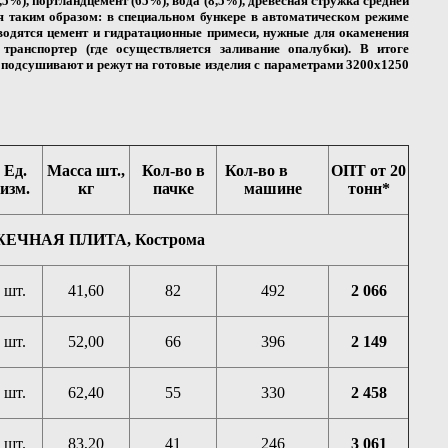
5%), портландцемент (65%), вода (8,5%), древесная стружка средней
я таким образом: в специальном бункере в автоматическом режиме
вводятся цемент и гидратационные примеси, нужные для окаменения
транспортер (где осуществляется заливание опалубки). В итоге
 подсушивают и режут на готовые изделия с параметрами 3200х1250
Ед.
Масса шт.,
Кол-во в
Кол-во в
ОПТ от 20
изм.
кг
пачке
машине
тонн*
ЧНАЯ ПЛИТА, Кострома
шт.
41,60
82
492
2 066
шт.
52,00
66
396
2 149
шт.
62,40
55
330
2 458
шт.
83,20
41
246
3 061