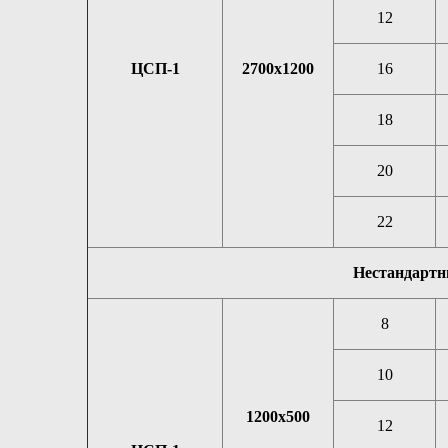
12
ЦСП-1
2700х1200
16
18
20
22
Нестандартн
8
10
1200х500
12