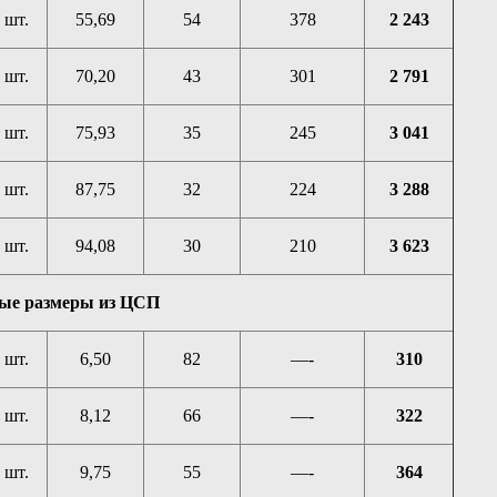
шт.
55,69
54
378
2 243
шт.
70,20
43
301
2 791
шт.
75,93
35
245
3 041
шт.
87,75
32
224
3 288
шт.
94,08
30
210
3 623
ые размеры из ЦСП
шт.
6,50
82
—-
310
шт.
8,12
66
—-
322
шт.
9,75
55
—-
364