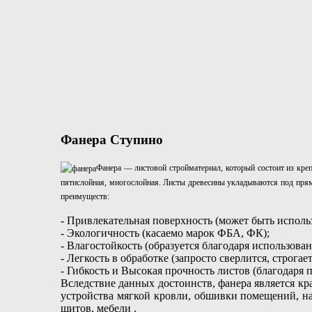
Фанера Ступино
Фанера — листовой стройматериал, который состоит из креп
пятислойная, многослойная. Листы древесины укладываются под прям
преимуществ:
- Привлекательная поверхность (может быть исполь
- Экологичность (касаемо марок ФБА, ФК);
- Влагостойкость (образуется благодаря использов
- Легкость в обработке (запросто сверлится, строгает
- Гибкость и Высокая прочность листов (благодаря
Вследствие данных достоинств, фанера является к
устройства мягкой кровли, обшивки помещений, на
щитов, мебели .