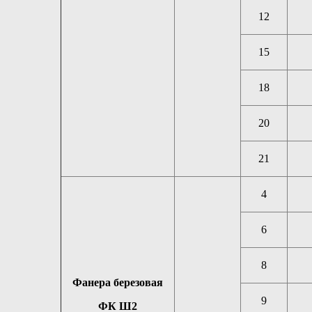
12
15
18
20
21
4
6
8
Фанера березовая
9
ФК Ш2