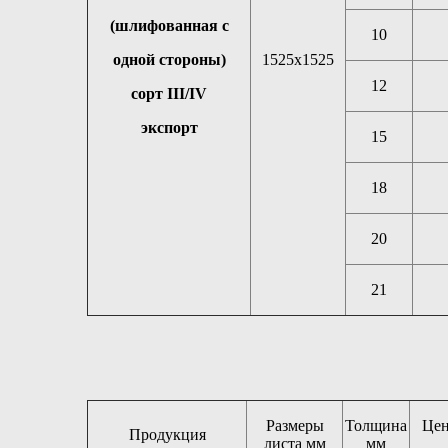
(шлифованная с
10
одной стороны)
1525х1525
12
сорт III/IV
экспорт
15
18
20
21
Размеры
Толщина
Цен
Продукция
листа мм
мм