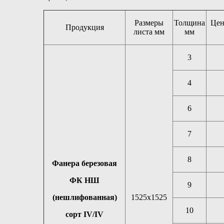
Размеры
Толщина
Цен
Продукция
листа мм
мм
3
4
6
7
8
Фанера березовая
ФК НШ
9
(нешлифованная)
1525х1525
10
сорт IV/IV