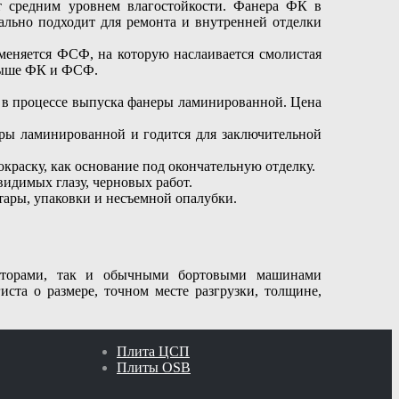
ет средним уровнем влагостойкости. Фанера ФК в
ально подходит для ремонта и внутренней отделки
меняется ФСФ, на которую наслаивается смолистая
 выше ФК и ФСФ.
т в процессе выпуска фанеры ламинированной. Цена
еры ламинированной и годится для заключительной
краску, как основание под окончательную отделку.
видимых глазу, черновых работ.
тары, упаковки и несъемной опалубки.
ляторами, так и обычными бортовыми машинами
ста о размере, точном месте разгрузки, толщине,
Плита ЦСП
Плиты OSB