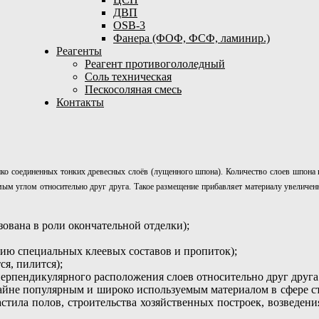
ДВП
OSB-3
Фанера (ФОФ, ФСФ, ламинир.)
Реагенты
Реагент противогололедный
Соль техническая
Пескосоляная смесь
Контакты
ко соединенных тонких древесных слоёв (лущенного шпона). Количество слоев шпона н
ым углом относительно друг друга. Такое размещение прибавляет материалу увеличен
зована в роли окончательной отделки);
анию специальных клеевых составов и пропиток);
ся, пилится);
 перпендикулярного расположения слоев относительно друг друга
райне популярным и широко используемым материалом в сфере с
стила полов, строительства хозяйственных построек, возведени