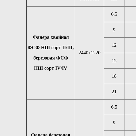
6.5
9
Фанера хвойная
12
ФСФ НШ сорт II/III,
2440х1220
березовая ФСФ
15
НШ сорт IV/IV
18
21
6.5
9
Фанера березовая