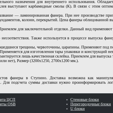
тельного назначения для внутреннего использования. Облада
 клея выступают карбамидные смолы (К). В связи с этим оптим
азвание — ламинированная фанера. При нее производстве при
фундаментов, колонн, перекрытий. Цена фанеры облицованной
. Приемлем для заключительной отделки. Данный вид применяю
о несоответствия. Также используется в процессе выпуска фан
азошедшиеся трещины, червоточины, царапины. Применяют под по
. Применяется для изготовления тары упаковки и конструкций не
арантируется лишь качественная склейка. Приемлем для выпуска 
или нет), Размер (3200х1250, 2700х1200 мм.).
истов фанеры в Ступино. Доставка возможна как манипу
. Для подсчета суммы доставки нужно проинформировать логи
ита ЦСП
Стеновые блоки
иты OSB
Перегородочные блоки
U блоки