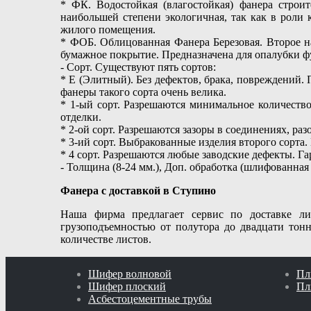
* ФК. Водостойкая (влагостойкая) фанера строи
наибольшей степени экологичная, так как в роли
жилого помещения.
* ФОБ. Облицованная Фанера Березовая. Второе н
бумажное покрытие. Предназначена для опалубки 
- Сорт. Существуют пять сортов:
* Е (Элитный). Без дефектов, брака, повреждений
фанеры такого сорта очень велика.
* 1-ый сорт. Разрешаются минимальное количеств
отделки.
* 2-ой сорт. Разрешаются зазоры в соединениях, р
* 3-ий сорт. Выбракованные изделия второго сорта
* 4 сорт. Разрешаются любые заводские дефекты. Г
- Толщина (8-24 мм.), Доп. обработка (шлифованная 
Фанера с доставкой в Ступино
Наша фирма предлагает сервис по доставке л
грузоподъемностью от полутора до двадцати тонн
количестве листов.
Шифер волновой
Пл
Шифер плоский
Пл
Асбестоцементные трубы