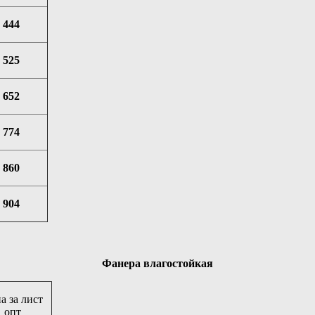
444
525
652
774
860
904
Фанера влагостойкая
а за лист
опт