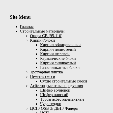
Site Menu
Главная
Строительные материалы
Опора СВ (95-110)
Кирпич/блоки
Кирпич облицовочный
Кирпич полнотелый
Кирпич щелевой
Керамические блоки
Кирпич силикатный
Газосиликатные блоки
Тротуарная плитка
Цемент/ смеси
Сухие строительные смеси
Асбестоцементные продукция
Шифер волновой
Шифер плоский
Трубы асбестоцементные
Чудо грядки
ЦСП/ OSB-3/ ДВП/ Фанера
ЦСП