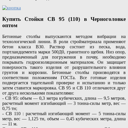
Купить Стойки СВ 95 (110) в Черноголовке
оптом
Бетонные столбы выпускаются методом вибрации на
технологической линии. В роли стройматериала применяют
бетон класса B30. Раствор состоит из песка, вода,
портландцемента марки 500Д0, гранитного щебня. Низ опор,
предназначенный для погружения в почву, необходимо
покрывать гидроизоляционным материалом. Он защищает
поверхность такого изделия от разрушительного влияния
грунтов и коррозии. Бетонные столбы производятся в
соответствии положениям ГОСТа. Все готовые изделия
подвергается тщательной проверке и испытанию и только
затем ставится маркировка. СВ 95 и СВ 110 отличаются друг
от друга несколькими показателями:
- СВ 95: объем — 0,3 метра кубических, длина — 9,5 метров,
расчетный момент изгибающий — 3 тонна-силы метр, вес —
0,75 тн;
- СВ 110 : расчетный изгибающий момент — 5 тонна-силы
метр, вес — 1,125 тн, объем — 0,45 кубических метра, длина
— 11 м.