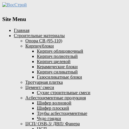
Site Menu
Главная
Строительные материалы
Опора СВ (95-110)
Кирпич/блоки
Кирпич облицовочный
Кирпич полнотелый
Кирпич щелевой
Керамические блоки
Кирпич силикатный
Газосиликатные блоки
Тротуарная плитка
Цемент/ смеси
Сухие строительные смеси
Асбестоцементные продукция
Шифер волновой
Шифер плоский
Трубы асбестоцементные
Чудо грядки
ЦСП/ OSB-3/ ДВП/ Фанера
ЦСП