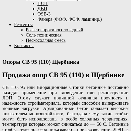
ЦСП
ДВП
OSB-3
Фанера (ФОФ, ФСФ, ламинир.)
Реагенты
Реагент противогололедный
Соль техническая
Пескосоляная смесь
Контакты
Опоры СВ 95 (110) Щербинка
Продажа опор СВ 95 (110) в Щербинке
СВ 110, 95 или Вибрационные Стойки бетонные постоянно
находят применение при возведении или реконструкции
ЛЭП. Этому служит причиной отличная прочность и
надежность стройматериала, который способен выдерживать
мощные нагрузки. Армированный бетон обладает высоким
показателем морозостойкости, благодаря чему такие стойки
могут быть использованы в особо холодных территориях,
температура которых может снижаться до — 50 С. Бетонные
столбы чудесно себя показывают при возведении ЛЭП в