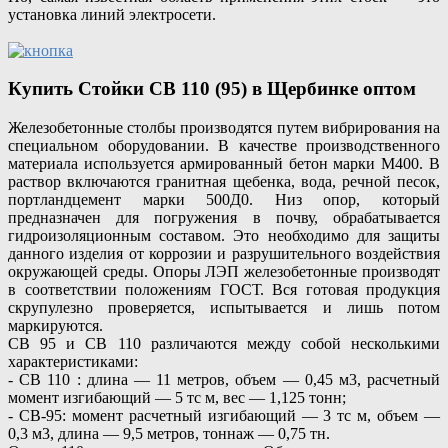
установка линий электросети.
Купить Стойки СВ 110 (95) в Щербинке оптом
Железобетонные столбы производятся путем вибрирования на
специальном оборудовании. В качестве производственного
материала используется армированный бетон марки М400. В
раствор включаются гранитная щебенка, вода, речной песок,
портландцемент марки 500Д0. Низ опор, который
предназначен для погружения в почву, обрабатывается
гидроизоляционным составом. Это необходимо для защиты
данного изделия от коррозии и разрушительного воздействия
окружающей среды. Опоры ЛЭП железобетонные производят
в соответствии положениям ГОСТ. Вся готовая продукция
скрупулезно проверяется, испытывается и лишь потом
маркируются.
СВ 95 и СВ 110 различаются между собой несколькими
характеристиками:
- СВ 110 : длина — 11 метров, объем — 0,45 м3, расчетный
момент изгибающий — 5 тс м, вес — 1,125 тонн;
- СВ-95: момент расчетный изгибающий — 3 тс м, объем —
0,3 м3, длина — 9,5 метров, тоннаж — 0,75 тн.