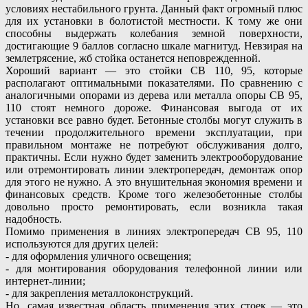
условиях нестабильного грунта. Данный факт огромный плюс
для их установки в болотистой местности. К тому же они
способны выдержать колебания земной поверхности,
достигающие 9 баллов согласно шкале магнитуд. Невзирая на
землетрясение, жб стойка останется неповрежденной.
Хороший вариант — это стойки СВ 110, 95, которые
располагают оптимальными показателями. По сравнению с
аналогичными опорами из дерева или металла опоры СВ 95,
110 стоят немного дороже. Финансовая выгода от их
установки все равно будет. Бетонные столбы могут служить в
течении продолжительного времени эксплуатации, при
правильном монтаже не потребуют обслуживания долго,
практичны. Если нужно будет заменить электрооборудование
или отремонтировать линии электропередач, демонтаж опор
для этого не нужно. А это внушительная экономия времени и
финансовых средств. Кроме того железобетонные столбы
довольно просто ремонтировать, если возникла такая
надобность.
Помимо применения в линиях электропередач СВ 95, 110
используются для других целей:
- для оформления уличного освещения;
- для монтирования оборудования телефонной линии или
интернет-линии;
- для закрепления металлоконструкций.
Но, самая известная область применения этих стоек — это