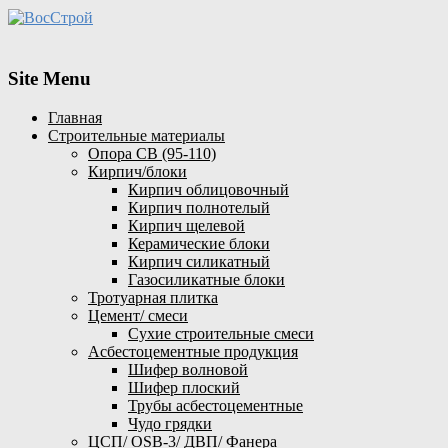
Site Menu
Главная
Строительные материалы
Опора СВ (95-110)
Кирпич/блоки
Кирпич облицовочный
Кирпич полнотелый
Кирпич щелевой
Керамические блоки
Кирпич силикатный
Газосиликатные блоки
Тротуарная плитка
Цемент/ смеси
Сухие строительные смеси
Асбестоцементные продукция
Шифер волновой
Шифер плоский
Трубы асбестоцементные
Чудо грядки
ЦСП/ OSB-3/ ДВП/ Фанера