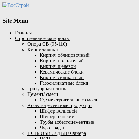
Site Menu
Главная
Строительные материалы
Опора СВ (95-110)
Кирпич/блоки
Кирпич облицовочный
Кирпич полнотелый
Кирпич щелевой
Керамические блоки
Кирпич силикатный
Газосиликатные блоки
Тротуарная плитка
Цемент/ смеси
Сухие строительные смеси
Асбестоцементные продукция
Шифер волновой
Шифер плоский
Трубы асбестоцементные
Чудо грядки
ЦСП/ OSB-3/ ДВП/ Фанера
ЦСП