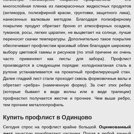
многослойная пленка из лакокрасочных жидкостных продуктов
(антикорра, полиэфирной краски, грунтовки, защитного лака),
нанесенных валковым методом. Благодаря полиэфирному
покрытию продукт обретает броню от атмосферных осадков,
туманов, росы, легких царапин, не выцветает на солнце, лучше
переносит скачки температуры. Дополнительно такое покрытие
обеспечивает профлистам красивый облик благодаря широкому
выбору цветовой гаммы и рисунков (по этой причине их очень
часто применяют как листы для забора). Профлист
производится в следующем порядке: холоднокатаная сталь в
рулоне устанавливается на прокатный профилирующий стан.
Далее гладкий лист стали проходит сквозь формовочные валы и
обретает «ребра» (намеченную форму). За счет этих ребер
(которые бывают в виде волны или в виде трапеции)
профнастил получается жестче и прочнее. Чем выше ребро,
тем прочнее металлопрофиль.
Купить профлист в Одинцово
Сегодня спрос на профлист крайне большой.
Оцинкованный
лист
зачастую приобретают частники. Попав в любой дачный