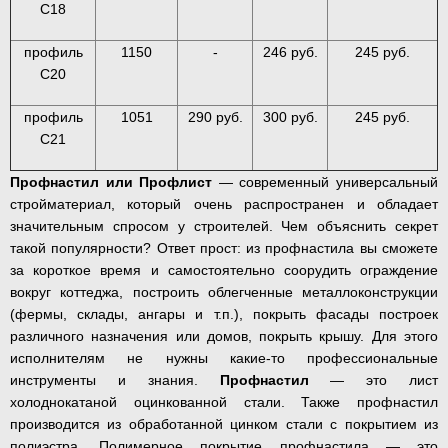
С18
профиль
1150
-
246 руб.
245 руб.
С20
профиль
1051
290 руб.
300 руб.
245 руб.
С21
Профнастил или Профлист
— современный универсальный
стройматериал, который очень распространен и обладает
значительным спросом у строителей. Чем объяснить секрет
такой популярности? Ответ прост: из профнастила вы сможете
за короткое время и самостоятельно соорудить ограждение
вокруг коттеджа, построить облегченные металлоконструкции
(фермы, склады, ангары и т.п.), покрыть фасады построек
различного назначения или домов, покрыть крышу. Для этого
исполнителям не нужны какие-то профессиональные
инструменты и знания.
Профнастил
— это лист
холоднокатаной оцинкованной стали. Также профнастил
производится из обработанной цинком стали с покрытием из
полиэстра. Полимерное покрытие профнастила — это