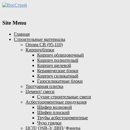
Site Menu
Главная
Строительные материалы
Опора СВ (95-110)
Кирпич/блоки
Кирпич облицовочный
Кирпич полнотелый
Кирпич щелевой
Керамические блоки
Кирпич силикатный
Газосиликатные блоки
Тротуарная плитка
Цемент/ смеси
Сухие строительные смеси
Асбестоцементные продукция
Шифер волновой
Шифер плоский
Трубы асбестоцементные
Чудо грядки
ЦСП/ OSB-3/ ДВП/ Фанера