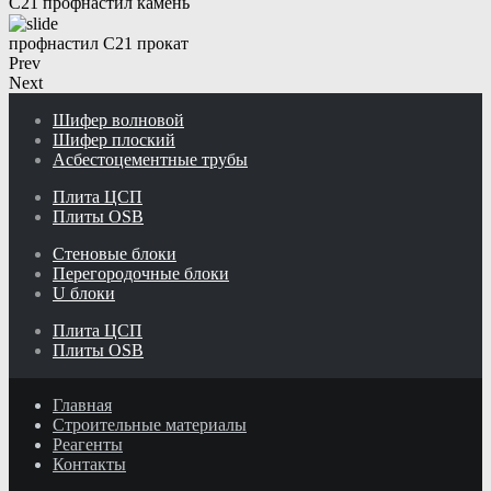
С21 профнастил камень
профнастил С21 прокат
Prev
Next
Шифер волновой
Шифер плоский
Асбестоцементные трубы
Плита ЦСП
Плиты OSB
Стеновые блоки
Перегородочные блоки
U блоки
Плита ЦСП
Плиты OSB
Главная
Строительные материалы
Реагенты
Контакты