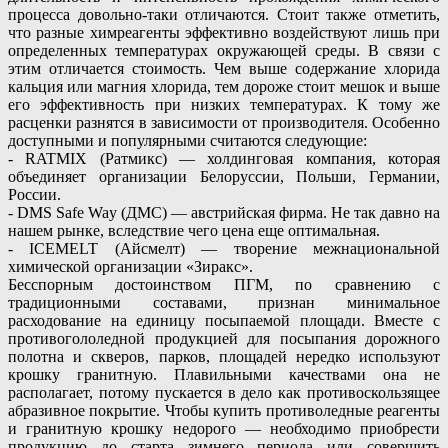
процесса довольно-таки отличаются. Стоит также отметить,
что разные химреагенты эффективно воздействуют лишь при
определенных температурах окружающей среды. В связи с
этим отличается стоимость. Чем выше содержание хлорида
кальция или магния хлорида, тем дороже стоит мешок и выше
его эффективность при низких температурах. К тому же
расценки разнятся в зависимости от производителя. Особенно
доступными и популярными считаются следующие:
- RATMIX (Ратмикс) — холдинговая компания, которая
объединяет организации Белоруссии, Польши, Германии,
России.
- DMS Safe Way (ДМС) — австрийская фирма. Не так давно на
нашем рынке, вследствие чего цена еще оптимальная.
- ICEMELT (Айсмелт) — творение межнациональной
химической организации «Зиракс».
Бесспорным достоинством ПГМ, по сравнению с
традиционными составами, признан минимальное
расходование на единицу посыпаемой площади. Вместе с
противогололедной продукцией для посыпания дорожного
полотна и скверов, парков, площадей нередко используют
крошку гранитную. Плавильными качествами она не
располагает, потому пускается в дело как противоскользящее
абразивное покрытие. Чтобы купить противоледные реагенты
и гранитную крошку недорого — необходимо приобрести
продукцию до старта зимнего периода или совершить