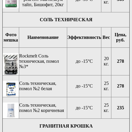
кг.
тайп, Бишофит, 20кг
СОЛЬ ТЕХНИЧЕСКАЯ
Фото
Цена,
Наименование
Эффективность
Вес
мешка
руб.
Rockmelt Соль
20
техническая, помол
до -15°C
278
кг.
№3*
Соль техническая,
25
до -15°C
278
помол №2 белая
кг.
Соль техническая,
25
до -15°C
235
помол №2 коричневая
кг.
ГРАНИТНАЯ КРОШКА