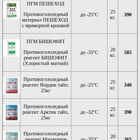
ПГМ ПЕШЕХОД
25
Противогололедный
до -25°C
390
кг.
материал ПЕШЕХОД
с мраморной крошкой
ПГМ БИШОФИТ
20
Противогололедный
до -35°C
585
кг.
реагент БИШОФИТ
(Хлористый магний)
Противогололедный
25
реагент Нордик тайп,
до -25°C
340
кг.
25кг
Противогололедный
25
реагент Арктик тайп,
до -32°C
390
кг.
25кг
Противогололедный
20
реагент Магнезиум
до -35°C
365