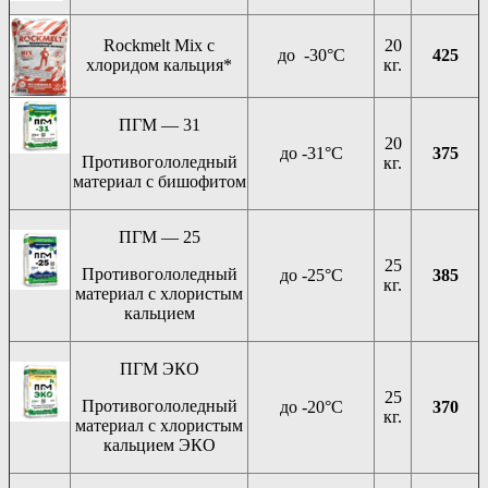
Rockmelt Mix с
20
до -30°C
425
хлоридом кальция*
кг.
ПГМ — 31
20
до -31°C
375
Противогололедный
кг.
материал с бишофитом
ПГМ — 25
25
Противогололедный
до -25°C
385
кг.
материал с хлористым
кальцием
ПГМ ЭКО
25
Противогололедный
до -20°C
370
кг.
материал с хлористым
кальцием ЭКО