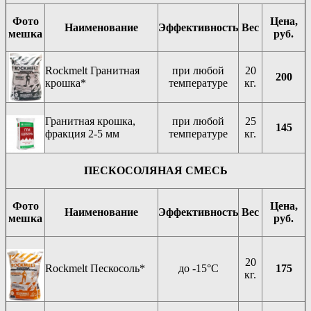
Фото
Цена,
Наименование
Эффективность
Вес
мешка
руб.
Rockmelt Гранитная
при любой
20
200
крошка*
температуре
кг.
Гранитная крошка,
при любой
25
145
фракция 2-5 мм
температуре
кг.
ПЕСКОСОЛЯНАЯ СМЕСЬ
Фото
Цена,
Наименование
Эффективность
Вес
мешка
руб.
20
Rockmelt Пескосоль*
до -15°C
175
кг.