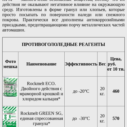
действия не оказывают негативное влияние на окружающую
среду. Изготовлены в форме гранул или хлопьев, которые
просто посыпать по поверхности наледи или снежного
покрова. Практически все дополнены антикоррозийными
присадками, предотвращающими порчу металлических частей
автомашин.
ПРОТИВОГОЛОЛЕДНЫЕ РЕАГЕНТЫ
Цена,
Фото
Наименование
Эффективность
Вес
руб.
мешка
от 10 тн.
Rockmelt ECO.
Двойного действия с
20
до -20°C
460
мраморной крошкой и
кг.
хлоридом кальция*
Rockmelt GREEN SG,
20
единая спрессованная
до -30°C
570
кг.
гранула*