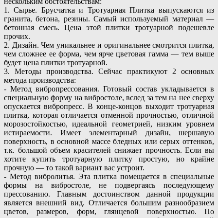
нескольким обстоятельствам:
1. Сырье. Брусчатка и Тротуарная Плитка выпускаются из
гранита, бетона, резины. Самый используемый материал —
бетонная смесь. Цена этой плитки тротуарной подешевле
прочих.
2. Дизайн. Чем уникальнее и оригинальнее смотрится плитка,
чем сложнее ее форма, чем ярче цветовая гамма — тем выше
будет цена плитки тротуарной.
3. Методы производства. Сейчас практикуют 2 основных
метода производства:
- Метод вибропрессования. Готовый состав укладывается в
специальную форму на вибростоле, вслед за тем на нее сверху
опускается вибропресс. В конце-концов выходит тротуарная
плитка, которая отличается отменной прочностью, отличной
морозостойкостью, идеальной геометрией, низким уровнем
истираемости. Имеет элементарный дизайн, шершавую
поверхность, в основной массе бледных или серых оттенков,
т.к. большой объем красителей снижает прочность. Если вы
хотите купить тротуарную плитку простую, но крайне
прочную — то такой вариант вас устроит.
- Метод вибролитья. Эта плитка помещается в специальные
формы на вибростоле, не подвергаясь последующему
прессованию. Главным достоинством данной продукции
является внешний вид. Отличается большим разнообразием
цветов, размеров, форм, глянцевой поверхностью. По