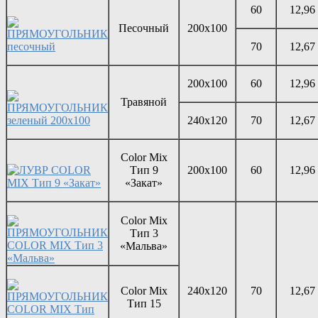
60
12,96
Песочный
200х100
70
12,67
200х100
60
12,96
Травяной
240х120
70
12,67
Color Mix
Тип 9
200х100
60
12,96
«Закат»
Color Mix
Тип 3
«Мальва»
Color Mix
240х120
70
12,67
Тип 15