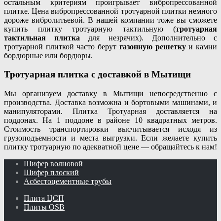
остальным критериям проигрывает вибропрессованной
плитке. Цена вибропрессованной тротуарной плитки немного
дороже вибролитьевой. В нашей компании тоже вы сможете
купить плитку тротуарную тактильную (
тротуарная
тактильная плитка
для незрячих). Дополнительно с
тротуарной плиткой часто берут
газонную решетку
и камни
бордюрные или бордюры.
Тротуарная плитка с доставкой в Мытищи
Мы организуем доставку в Мытищи непосредственно с
производства. Доставка возможна и бортовыми машинами, и
манипуляторами. Плитка Тротуарная доставляется на
поддонах. На 1 поддоне в районе 10 квадратных метров.
Стоимость транспортировки высчитывается исходя из
грузоподъемности и места выгрузки. Если желаете купить
плитку тротуарную по адекватной цене — обращайтесь к нам!
Шифер волновой
Шифер плоский
Асбестоцементные трубы
Плита ЦСП
Плиты OSB