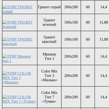
Гранит серый
200х200
60
14,4
Гранит
100х100
60
11,88
зеленый
Гранит
100х100
60
11,88
красный
Мрамор
200х200
60
14,4
Тип 1
Color Mix
Тип 3
200х200
60
14,4
«Мальва»
Color Mix
Тип 7
200х200
60
14,4
«Туман»