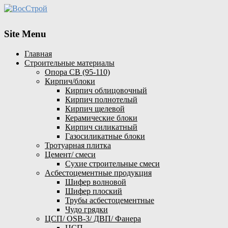
Site Menu
Главная
Строительные материалы
Опора СВ (95-110)
Кирпич/блоки
Кирпич облицовочный
Кирпич полнотелый
Кирпич щелевой
Керамические блоки
Кирпич силикатный
Газосиликатные блоки
Тротуарная плитка
Цемент/ смеси
Сухие строительные смеси
Асбестоцементные продукция
Шифер волновой
Шифер плоский
Трубы асбестоцементные
Чудо грядки
ЦСП/ OSB-3/ ДВП/ Фанера
ЦСП