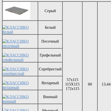
Серый
Белый
Песочный
Грифельный
Серебристый
57х115
Янтарный
115Х115
60
13,44
172х115
Винный
Медовый