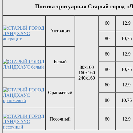
Плитка тротуарная Старый город «Л
60
12,9
Антрацит
80
10,75
60
12,9
Белый
80х160
80
10,75
160х160
240х160
60
12,9
Оранжевый
80
10,75
Песочный
60
12,9