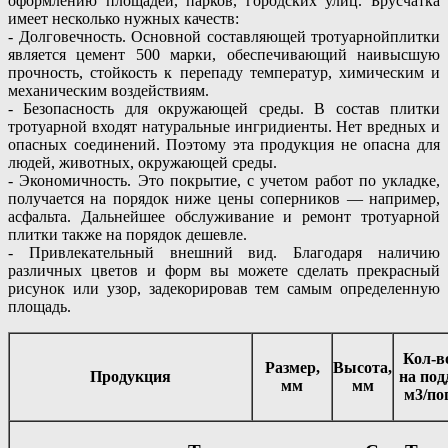
оформлению площадей, парков, городских улиц. Брусчатка
имеет несколько нужных качеств:
- Долговечность. Основной составляющей тротуарнойплитки
является цемент 500 марки, обеспечивающий наивысшую
прочность, стойкость к перепаду температур, химическим и
механическим воздействиям.
- Безопасность для окружающей среды. В состав плитки
тротуарной входят натуральные ингридиенты. Нет вредных и
опасных соединений. Поэтому эта продукция не опасна для
людей, животных, окружающей среды.
- Экономичность. Это покрытие, с учетом работ по укладке,
получается на порядок ниже цены соперников — например,
асфальта. Дальнейшее обслуживание и ремонт тротуарной
плитки также на порядок дешевле.
- Привлекательный внешний вид. Благодаря наличию
различных цветов и форм вы можете сделать прекрасный
рисунок или узор, задекорировав тем самым определенную
площадь.
Кол-в
Размер,
Высота,
Продукция
на под
мм
мм
м3/пог