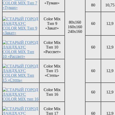
«Туман»
80
10,75
Color Mix
80х160
Тип 9
60
12,9
160х160
«Закат»
240х160
Color Mix
Тип 10
60
12,9
«Рассвет»
Color Mix
Тип 15
60
12,9
«Степь»
Color Mix
60
12,9
Тип 16
Color Mix
Тип 17
60
12,9